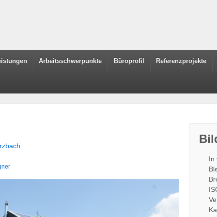
leistungen
Arbeitsschwerpunkte
Büroprofil
Referenzprojekte
Bil
rzbach
In
gner
Bl
Br
IS
Ve
Ka