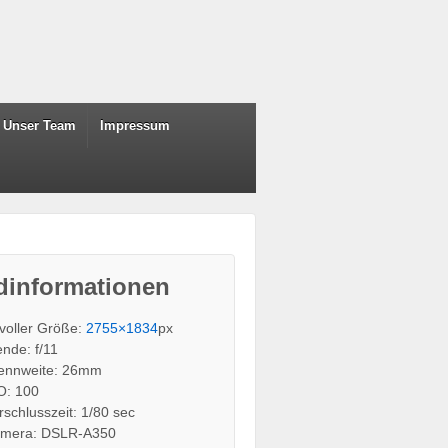
Unser Team
Impressum
dinformationen
 voller Größe:
2755×1834
px
ende: f/11
ennweite: 26mm
O: 100
rschlusszeit: 1/80 sec
mera: DSLR-A350