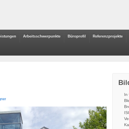
leistungen
Arbeitsschwerpunkte
Büroprofil
Referenzprojekte
Bil
In
gner
Bl
Br
IS
Ve
Ka