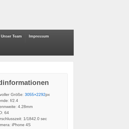
Unser Team
Impressum
dinformationen
 voller Größe:
3055×2292
px
ende: f/2.4
ennweite: 4.28mm
O: 64
rschlusszeit: 1/1842.0 sec
mera: iPhone 4S